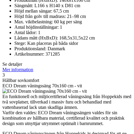
Produktmått (HxBxD): 140x81x166 cm
Sängmått: L166 x H140 x D81 cm
Höjd mellan sängar: 67,5 cm
Höjd från golv till madrass: 21–98 cm
Max. viktbelastning: 60 kg per säng
Antal höjdinställningar: 1
Antal lådor: 1
Lådans mått (HxBxD): 168,5x31,5x22 cm
Stege: Kan placeras på båda sidor
Produktionsland: Danmark
Artikelnummer: 371285
Se detaljer
Mer information
3
Hållbar sovkomfort
ECO Dream våningssäng 70x160 cm - vit
En funktionell och miljöcertifierad våningssäng från Hoppekids med
två sovplatser, tillverkad i massiv furu och behandlad med
vattenbaserad lack utan skadliga ämnen.
Varför den valdes: ECO Dream våningssängen valdes för sin
kombination av hållbara material, certifierad kvalitet och praktisk
design som utnyttjar utrymmet optimalt i barnrummet.
ECO Dream våningssängen från Hoppekids är designad för att ge