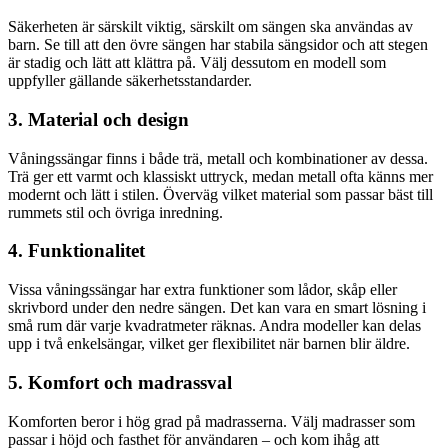
Säkerheten är särskilt viktig, särskilt om sängen ska användas av
barn. Se till att den övre sängen har stabila sängsidor och att stegen
är stadig och lätt att klättra på. Välj dessutom en modell som
uppfyller gällande säkerhetsstandarder.
3. Material och design
Våningssängar finns i både trä, metall och kombinationer av dessa.
Trä ger ett varmt och klassiskt uttryck, medan metall ofta känns mer
modernt och lätt i stilen. Överväg vilket material som passar bäst till
rummets stil och övriga inredning.
4. Funktionalitet
Vissa våningssängar har extra funktioner som lådor, skåp eller
skrivbord under den nedre sängen. Det kan vara en smart lösning i
små rum där varje kvadratmeter räknas. Andra modeller kan delas
upp i två enkelsängar, vilket ger flexibilitet när barnen blir äldre.
5. Komfort och madrassval
Komforten beror i hög grad på madrasserna. Välj madrasser som
passar i höjd och fasthet för användaren – och kom ihåg att