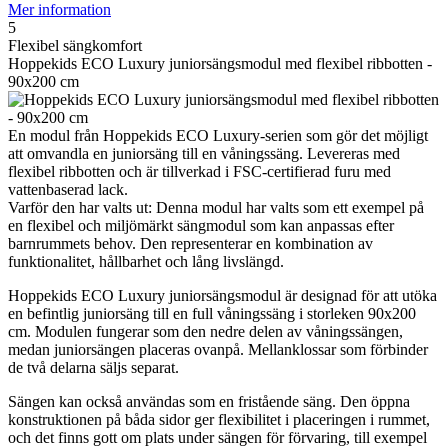
Mer information
5
Flexibel sängkomfort
Hoppekids ECO Luxury juniorsängsmodul med flexibel ribbotten -
90x200 cm
En modul från Hoppekids ECO Luxury-serien som gör det möjligt
att omvandla en juniorsäng till en våningssäng. Levereras med
flexibel ribbotten och är tillverkad i FSC-certifierad furu med
vattenbaserad lack.
Varför den har valts ut: Denna modul har valts som ett exempel på
en flexibel och miljömärkt sängmodul som kan anpassas efter
barnrummets behov. Den representerar en kombination av
funktionalitet, hållbarhet och lång livslängd.
Hoppekids ECO Luxury juniorsängsmodul är designad för att utöka
en befintlig juniorsäng till en full våningssäng i storleken 90x200
cm. Modulen fungerar som den nedre delen av våningssängen,
medan juniorsängen placeras ovanpå. Mellanklossar som förbinder
de två delarna säljs separat.
Sängen kan också användas som en fristående säng. Den öppna
konstruktionen på båda sidor ger flexibilitet i placeringen i rummet,
och det finns gott om plats under sängen för förvaring, till exempel