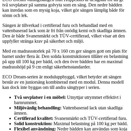
två sovplatser på samma golvyta som en säng. Den nedre bädden
kan inredas som en mysig koja, vilket gör sängen lämplig både för
sömn och lek.
Sängen är tillverkad i certifierad furu och behandlad med en
vattenbaserad lack som är fri från onödig kemi och skadliga ämnen.
Den är både Svanenmärkt och TÜV-certifierad, vilket visar att den
uppfyller stränga krav på säkerhet och miljö.
Med en madrassstorlek på 70 x 160 cm ger sängen gott om plats för
barnet under flera år. Den solida konstruktionen tillåter en belastning
på upp till 100 kg per bädd, och den övre bädden har en maximal
madrasshöjd på 9 cm enligt säkerhetsstandarder.
ECO Dream-serien är moduluppbyggd, vilket betyder att sängen
består av en juniorsäng kombinerad med en modul. Denna modell
kan dock inte byggas om till andra sängtyper i serien.
Två sovplatser i en möbel:
Utnyttjar utrymmet effektivt i
barnrummet.
Miljövänlig behandling:
Vattenbaserad lack utan skadliga
ämnen.
Certifierad kvalitet:
Svanenmärkt och TÜV-certifierad furu.
Solid konstruktion:
Maximal belastning på 100 kg per bädd.
Flexibel användning:
Nedre bädden kan användas som koja