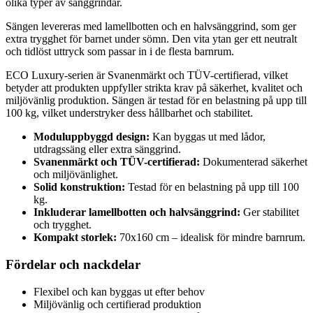
olika typer av sänggrindar.
Sängen levereras med lamellbotten och en halvsänggrind, som ger
extra trygghet för barnet under sömn. Den vita ytan ger ett neutralt
och tidlöst uttryck som passar in i de flesta barnrum.
ECO Luxury-serien är Svanenmärkt och TÜV-certifierad, vilket
betyder att produkten uppfyller strikta krav på säkerhet, kvalitet och
miljövänlig produktion. Sängen är testad för en belastning på upp till
100 kg, vilket understryker dess hållbarhet och stabilitet.
Moduluppbyggd design:
Kan byggas ut med lådor,
utdragssäng eller extra sänggrind.
Svanenmärkt och TÜV-certifierad:
Dokumenterad säkerhet
och miljövänlighet.
Solid konstruktion:
Testad för en belastning på upp till 100
kg.
Inkluderar lamellbotten och halvsänggrind:
Ger stabilitet
och trygghet.
Kompakt storlek:
70x160 cm – idealisk för mindre barnrum.
Fördelar och nackdelar
Flexibel och kan byggas ut efter behov
Miljövänlig och certifierad produktion