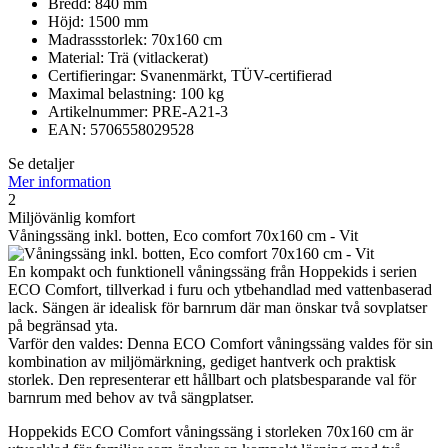
Bredd: 840 mm
Höjd: 1500 mm
Madrassstorlek: 70x160 cm
Material: Trä (vitlackerat)
Certifieringar: Svanenmärkt, TÜV-certifierad
Maximal belastning: 100 kg
Artikelnummer: PRE-A21-3
EAN: 5706558029528
Se detaljer
Mer information
2
Miljövänlig komfort
Våningssäng inkl. botten, Eco comfort 70x160 cm - Vit
En kompakt och funktionell våningssäng från Hoppekids i serien
ECO Comfort, tillverkad i furu och ytbehandlad med vattenbaserad
lack. Sängen är idealisk för barnrum där man önskar två sovplatser
på begränsad yta.
Varför den valdes: Denna ECO Comfort våningssäng valdes för sin
kombination av miljömärkning, gediget hantverk och praktisk
storlek. Den representerar ett hållbart och platsbesparande val för
barnrum med behov av två sängplatser.
Hoppekids ECO Comfort våningssäng i storleken 70x160 cm är