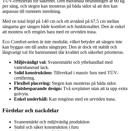
TÜV-certifierad för säkerhet. Den maximala belastningen är 60 kg
per säng, och stegen kan monteras på båda sidor så att den kan
anpassas till rummets inredning.
Med en total höjd på 140 cm och ett avstånd på 67,5 cm mellan
sängarna ger sängen både komfort och funktionalitet. Den är enkel
att montera och rengörs bara med en urvriden trasa.
Eco Comfort-serien är inte modulär, vilket betyder att sängen inte
kan byggas om till andra sängtyper. Den är dock ett stabilt och
långvarigt val för barnrummet där kvalitet och säkerhet prioriteras.
Miljövänligt val:
Svanenmärkt och ytbehandlad med
vattenbaserad lack.
Solid konstruktion:
Tillverkad i massiv furu med TÜV-
certifiering.
Flexibel placering:
Stegen kan monteras på båda sidor.
Platsbesparande design:
Två sovplatser utan att ta upp extra
golvyta.
Enkel underhåll:
Kan rengöras med en urvriden trasa.
Fördelar och nackdelar
Svanenmärkt och miljövänlig produktion
Stabil och säker konstruktion i furu