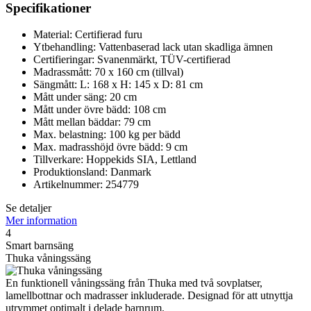
Specifikationer
Material: Certifierad furu
Ytbehandling: Vattenbaserad lack utan skadliga ämnen
Certifieringar: Svanenmärkt, TÜV-certifierad
Madrassmått: 70 x 160 cm (tillval)
Sängmått: L: 168 x H: 145 x D: 81 cm
Mått under säng: 20 cm
Mått under övre bädd: 108 cm
Mått mellan bäddar: 79 cm
Max. belastning: 100 kg per bädd
Max. madrasshöjd övre bädd: 9 cm
Tillverkare: Hoppekids SIA, Lettland
Produktionsland: Danmark
Artikelnummer: 254779
Se detaljer
Mer information
4
Smart barnsäng
Thuka våningssäng
En funktionell våningssäng från Thuka med två sovplatser,
lamellbottnar och madrasser inkluderade. Designad för att utnyttja
utrymmet optimalt i delade barnrum.