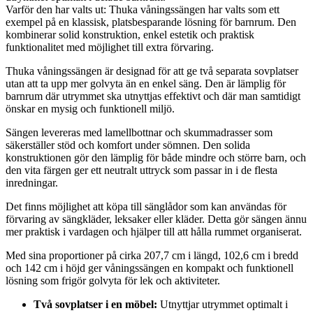
Varför den har valts ut: Thuka våningssängen har valts som ett
exempel på en klassisk, platsbesparande lösning för barnrum. Den
kombinerar solid konstruktion, enkel estetik och praktisk
funktionalitet med möjlighet till extra förvaring.
Thuka våningssängen är designad för att ge två separata sovplatser
utan att ta upp mer golvyta än en enkel säng. Den är lämplig för
barnrum där utrymmet ska utnyttjas effektivt och där man samtidigt
önskar en mysig och funktionell miljö.
Sängen levereras med lamellbottnar och skummadrasser som
säkerställer stöd och komfort under sömnen. Den solida
konstruktionen gör den lämplig för både mindre och större barn, och
den vita färgen ger ett neutralt uttryck som passar in i de flesta
inredningar.
Det finns möjlighet att köpa till sänglådor som kan användas för
förvaring av sängkläder, leksaker eller kläder. Detta gör sängen ännu
mer praktisk i vardagen och hjälper till att hålla rummet organiserat.
Med sina proportioner på cirka 207,7 cm i längd, 102,6 cm i bredd
och 142 cm i höjd ger våningssängen en kompakt och funktionell
lösning som frigör golvyta för lek och aktiviteter.
Två sovplatser i en möbel:
Utnyttjar utrymmet optimalt i