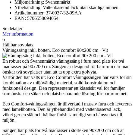
Miljömärkning: Svanenmärkt
Ytbehandling: Vattenbaserad lack utan skadliga ämnen
Artikelnummer: 37-0037-32-09AA
EAN: 5706558694054
Se detaljer
Mer information
6
Hållbar sovplats
Våningssäng inkl. botten, Eco comfort 90x200 cm - Vit
En robust och Svanenmärkt våningssäng i furu med plats för två
madrasser på 90x200 cm. Sängen är designad för barnrum där man
önskar två sovplatser utan att ta upp extra golvyta.
Varför den har valts ut: Eco Comfort-våningssängen har valts för sin
kombination av miljövänligt material, solid konstruktion och
funktionell design. Den representerar ett klassiskt val för familjer
som önskar en säker och platsbesparande lösning för barnrummet.
Eco Comfort-våningssängen är tillverkad i massiv furu och levereras
med lamellbotten. Den är ytbehandlad med vattenbaserad lack,
vilket ger en slät och hållbar finish samtidigt som hänsyn tas till
miljön.
Sängen har plats för två madrasser i storleken 90x200 cm och är