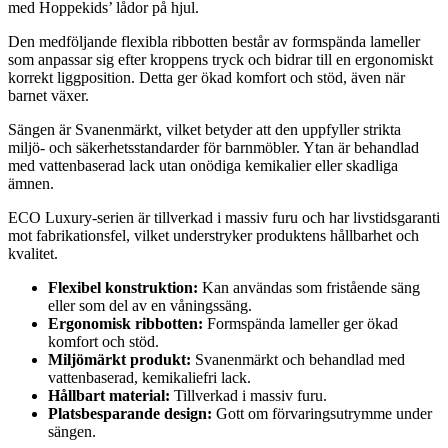
med Hoppekids’ lådor på hjul.
Den medföljande flexibla ribbotten består av formspända lameller
som anpassar sig efter kroppens tryck och bidrar till en ergonomiskt
korrekt liggposition. Detta ger ökad komfort och stöd, även när
barnet växer.
Sängen är Svanenmärkt, vilket betyder att den uppfyller strikta
miljö- och säkerhetsstandarder för barnmöbler. Ytan är behandlad
med vattenbaserad lack utan onödiga kemikalier eller skadliga
ämnen.
ECO Luxury-serien är tillverkad i massiv furu och har livstidsgaranti
mot fabrikationsfel, vilket understryker produktens hållbarhet och
kvalitet.
Flexibel konstruktion:
Kan användas som fristående säng
eller som del av en våningssäng.
Ergonomisk ribbotten:
Formspända lameller ger ökad
komfort och stöd.
Miljömärkt produkt:
Svanenmärkt och behandlad med
vattenbaserad, kemikaliefri lack.
Hållbart material:
Tillverkad i massiv furu.
Platsbesparande design:
Gott om förvaringsutrymme under
sängen.