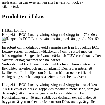
madrassen på den övre sängen inte får vara för tjock av
säkerhetsskäl.
Produkter i fokus
1
Hållbar komfort
Hoppekids ECO Luxury våningssäng med sänggrind - 70x160 cm
En robust och moduluppbyggd våningssäng från Hoppekids ECO
Luxury-serien, tillverkad i vitlackerat trä och utrustad med en
halvsänggrind. Sängen är Svanenmärkt och TÜV-certifierad, vilket
säkerställer hög säkerhet och hållbarhet.
Varför den valdes: Denna modell valdes för sin kombination av
flexibilitet, säkerhet och miljömärkning. Den representerar ett
kvalitetsval för familjer som önskar en hållbar och certifierad
våningssäng som kan anpassas efter barnets behov över tid.
Hoppekids ECO Luxury våningssäng med sänggrind i storleken
70x160 cm är en del av Hoppekids modulära möbelserie, som gör
det möjligt att anpassa sängen efter barnets ålder och behov.
Konstruktionen är lätt men stabil, och designen ger möjlighet att
bygga ut sängen med extra element som lådor, utdragssäng eller