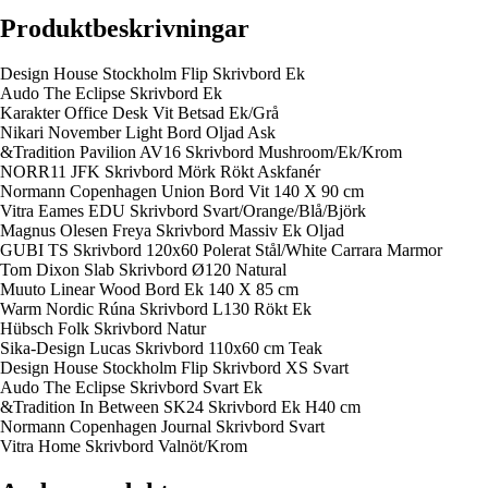
Produktbeskrivningar
Design House Stockholm Flip Skrivbord Ek
Audo The Eclipse Skrivbord Ek
Karakter Office Desk Vit Betsad Ek/Grå
Nikari November Light Bord Oljad Ask
&Tradition Pavilion AV16 Skrivbord Mushroom/Ek/Krom
NORR11 JFK Skrivbord Mörk Rökt Askfanér
Normann Copenhagen Union Bord Vit 140 X 90 cm
Vitra Eames EDU Skrivbord Svart/Orange/Blå/Björk
Magnus Olesen Freya Skrivbord Massiv Ek Oljad
GUBI TS Skrivbord 120x60 Polerat Stål/White Carrara Marmor
Tom Dixon Slab Skrivbord Ø120 Natural
Muuto Linear Wood Bord Ek 140 X 85 cm
Warm Nordic Rúna Skrivbord L130 Rökt Ek
Hübsch Folk Skrivbord Natur
Sika-Design Lucas Skrivbord 110x60 cm Teak
Design House Stockholm Flip Skrivbord XS Svart
Audo The Eclipse Skrivbord Svart Ek
&Tradition In Between SK24 Skrivbord Ek H40 cm
Normann Copenhagen Journal Skrivbord Svart
Vitra Home Skrivbord Valnöt/Krom