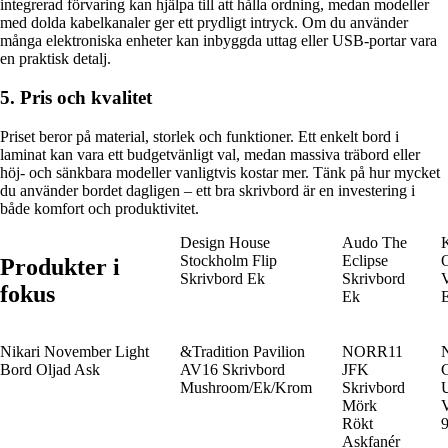
integrerad förvaring kan hjälpa till att hålla ordning, medan modeller
med dolda kabelkanaler ger ett prydligt intryck. Om du använder
många elektroniska enheter kan inbyggda uttag eller USB-portar vara
en praktisk detalj.
5. Pris och kvalitet
Priset beror på material, storlek och funktioner. Ett enkelt bord i
laminat kan vara ett budgetvänligt val, medan massiva träbord eller
höj- och sänkbara modeller vanligtvis kostar mer. Tänk på hur mycket
du använder bordet dagligen – ett bra skrivbord är en investering i
både komfort och produktivitet.
Design House
Audo The
K
Stockholm Flip
Eclipse
O
Produkter i
Skrivbord Ek
Skrivbord
V
fokus
Ek
Nikari November Light
&Tradition Pavilion
NORR11
Bord Oljad Ask
AV16 Skrivbord
JFK
Mushroom/Ek/Krom
Skrivbord
Mörk
V
Rökt
Askfanér