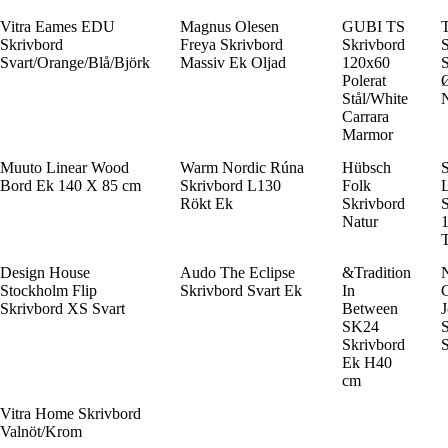
Vitra Eames EDU
Magnus Olesen
GUBI TS
Skrivbord
Freya Skrivbord
Skrivbord
S
Svart/Orange/Blå/Björk
Massiv Ek Oljad
120x60
S
Polerat
Stål/White
N
Carrara
Marmor
Muuto Linear Wood
Warm Nordic Rúna
Hübsch
Bord Ek 140 X 85 cm
Skrivbord L130
Folk
Rökt Ek
Skrivbord
S
Natur
Design House
Audo The Eclipse
&Tradition
Stockholm Flip
Skrivbord Svart Ek
In
Skrivbord XS Svart
Between
J
SK24
S
Skrivbord
S
Ek H40
cm
Vitra Home Skrivbord
Valnöt/Krom