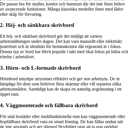
De passar bra för studier, kontor och barnrum där det inte finns behov
av avancerade funktioner. Många klassiska modeller finns med lådor
eller skåp för förvaring.
2. Höj- och sänkbara skrivbord
Ett höj- och sänkbart skrivbord gör det möjligt att variera
arbetsställningen under dagen. Det kan vara manuellt eller elektriskt
justerbart och är idealiskt för hemmakontor där ergonomi är i fokus.
Denna typ av bord har blivit populär i takt med ökat fokus på hälsa och
rörelse i arbetslivet.
3. Hörn- och L-formade skrivbord
Hörnbord utnyttjar utrymmet effektivt och ger stor arbetsyta. De är
lämpliga för dem som behöver flera skärmar eller vill separera olika
arbetsområden. Samtidigt kan de skapa en naturlig avgränsning i ett
öppet rum.
4. Väggmonterade och fällbara skrivbord
För små bostäder eller multifunktionella rum kan väggmonterade eller
hopfällbara skrivbord vara en smart lösning. De kan fällas undan när
de inte används och ger därmed flexibilitet utan att ta upp onödigt