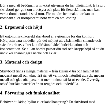
Börja med att bedöma hur mycket utrymme du har tillgängligt. Ett stort
skrivbord ger gott om arbetsyta och plats för flera skärmar, men kan
verka dominerande i små rum. För mindre hemmakontor kan ett
kompakt eller hörnplacerat bord vara en bra lösning.
2. Ergonomi och höjd
Ett ergonomiskt korrekt skrivbord är avgörande för din komfort.
Höjdjusterbara modeller gör det möjligt att växla mellan sittande och
stående arbete, vilket kan förbättra både blodcirkulation och
koncentration. Se till att bordet passar din stol och kroppshöjd så att du
undviker spänningar i nacke och axlar.
3. Material och design
Skrivbord finns i många material – från klassiskt trä och laminat till
modernt metall och glas. Trä ger ett varmt och naturligt uttryck, medan
metall och glas ofta passar ett mer minimalistiskt utseende. Överväg
också hur lätt materialet är att rengöra och underhålla.
4. Förvaring och funktionalitet
Behöver du lådor, hyllor eller kabelhantering? Ett skrivbord med