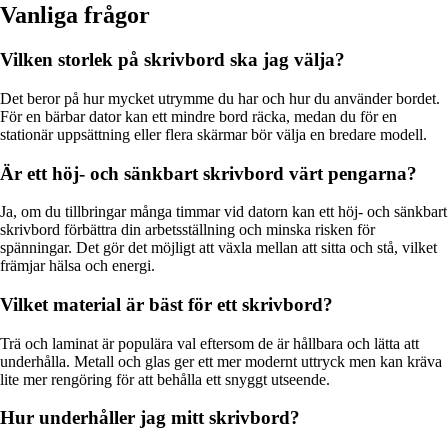
Vanliga frågor
Vilken storlek på skrivbord ska jag välja?
Det beror på hur mycket utrymme du har och hur du använder bordet.
För en bärbar dator kan ett mindre bord räcka, medan du för en
stationär uppsättning eller flera skärmar bör välja en bredare modell.
Är ett höj- och sänkbart skrivbord värt pengarna?
Ja, om du tillbringar många timmar vid datorn kan ett höj- och sänkbart
skrivbord förbättra din arbetsställning och minska risken för
spänningar. Det gör det möjligt att växla mellan att sitta och stå, vilket
främjar hälsa och energi.
Vilket material är bäst för ett skrivbord?
Trä och laminat är populära val eftersom de är hållbara och lätta att
underhålla. Metall och glas ger ett mer modernt uttryck men kan kräva
lite mer rengöring för att behålla ett snyggt utseende.
Hur underhåller jag mitt skrivbord?