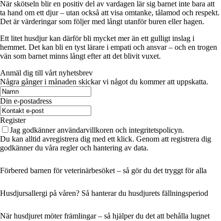
När skötseln blir en positiv del av vardagen lär sig barnet inte bara att
ta hand om ett djur – utan också att visa omtanke, tålamod och respekt.
Det är värderingar som följer med långt utanför buren eller hagen.
Ett litet husdjur kan därför bli mycket mer än ett gulligt inslag i
hemmet. Det kan bli en tyst lärare i empati och ansvar – och en trogen
vän som barnet minns långt efter att det blivit vuxet.
Anmäl dig till vårt nyhetsbrev
Några gånger i månaden skickar vi något du kommer att uppskatta.
Din e-postadress
Register
Jag godkänner användarvillkoren och integritetspolicyn.
Du kan alltid avregistrera dig med ett klick. Genom att registrera dig
godkänner du våra regler och hantering av data.
Förbered barnen för veterinärbesöket – så gör du det tryggt för alla
Husdjursallergi på våren? Så hanterar du husdjurets fällningsperiod
När husdjuret möter främlingar – så hjälper du det att behålla lugnet