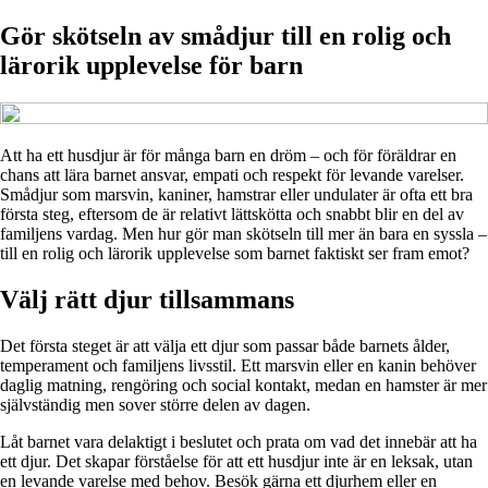
Gör skötseln av smådjur till en rolig och
lärorik upplevelse för barn
Att ha ett husdjur är för många barn en dröm – och för föräldrar en
chans att lära barnet ansvar, empati och respekt för levande varelser.
Smådjur som marsvin, kaniner, hamstrar eller undulater är ofta ett bra
första steg, eftersom de är relativt lättskötta och snabbt blir en del av
familjens vardag. Men hur gör man skötseln till mer än bara en syssla –
till en rolig och lärorik upplevelse som barnet faktiskt ser fram emot?
Välj rätt djur tillsammans
Det första steget är att välja ett djur som passar både barnets ålder,
temperament och familjens livsstil. Ett marsvin eller en kanin behöver
daglig matning, rengöring och social kontakt, medan en hamster är mer
självständig men sover större delen av dagen.
Låt barnet vara delaktigt i beslutet och prata om vad det innebär att ha
ett djur. Det skapar förståelse för att ett husdjur inte är en leksak, utan
en levande varelse med behov. Besök gärna ett djurhem eller en