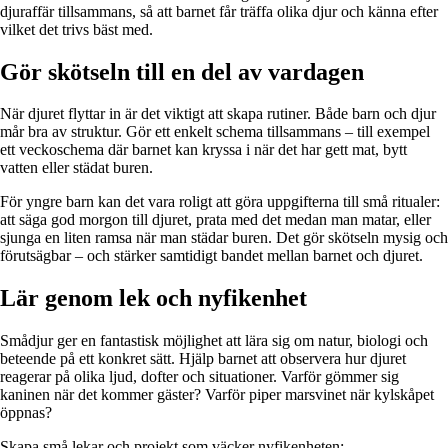
djuraffär tillsammans, så att barnet får träffa olika djur och känna efter
vilket det trivs bäst med.
Gör skötseln till en del av vardagen
När djuret flyttar in är det viktigt att skapa rutiner. Både barn och djur
mår bra av struktur. Gör ett enkelt schema tillsammans – till exempel
ett veckoschema där barnet kan kryssa i när det har gett mat, bytt
vatten eller städat buren.
För yngre barn kan det vara roligt att göra uppgifterna till små ritualer:
att säga god morgon till djuret, prata med det medan man matar, eller
sjunga en liten ramsa när man städar buren. Det gör skötseln mysig och
förutsägbar – och stärker samtidigt bandet mellan barnet och djuret.
Lär genom lek och nyfikenhet
Smådjur ger en fantastisk möjlighet att lära sig om natur, biologi och
beteende på ett konkret sätt. Hjälp barnet att observera hur djuret
reagerar på olika ljud, dofter och situationer. Varför gömmer sig
kaninen när det kommer gäster? Varför piper marsvinet när kylskåpet
öppnas?
Skapa små lekar och projekt som väcker nyfikenheten: