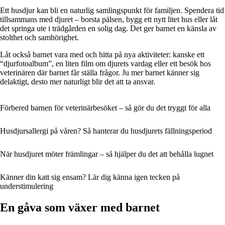
Ett husdjur kan bli en naturlig samlingspunkt för familjen. Spendera tid
tillsammans med djuret – borsta pälsen, bygg ett nytt litet hus eller låt
det springa ute i trädgården en solig dag. Det ger barnet en känsla av
stolthet och samhörighet.
Låt också barnet vara med och hitta på nya aktiviteter: kanske ett
“djurfotoalbum”, en liten film om djurets vardag eller ett besök hos
veterinären där barnet får ställa frågor. Ju mer barnet känner sig
delaktigt, desto mer naturligt blir det att ta ansvar.
Förbered barnen för veterinärbesöket – så gör du det tryggt för alla
Husdjursallergi på våren? Så hanterar du husdjurets fällningsperiod
När husdjuret möter främlingar – så hjälper du det att behålla lugnet
Känner din katt sig ensam? Lär dig känna igen tecken på
understimulering
En gåva som växer med barnet