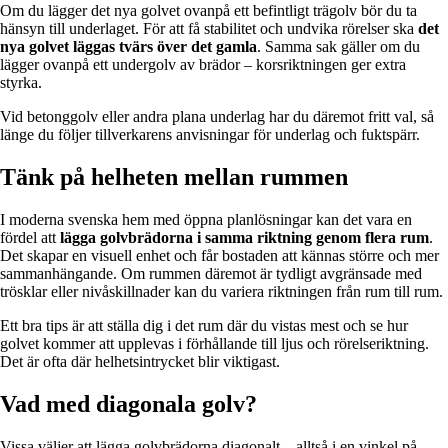
Om du lägger det nya golvet ovanpå ett befintligt trägolv bör du ta
hänsyn till underlaget. För att få stabilitet och undvika rörelser ska
det
nya golvet läggas tvärs över det gamla
. Samma sak gäller om du
lägger ovanpå ett undergolv av brädor – korsriktningen ger extra
styrka.
Vid betonggolv eller andra plana underlag har du däremot fritt val, så
länge du följer tillverkarens anvisningar för underlag och fuktspärr.
Tänk på helheten mellan rummen
I moderna svenska hem med öppna planlösningar kan det vara en
fördel att
lägga golvbrädorna i samma riktning genom flera rum
.
Det skapar en visuell enhet och får bostaden att kännas större och mer
sammanhängande. Om rummen däremot är tydligt avgränsade med
trösklar eller nivåskillnader kan du variera riktningen från rum till rum.
Ett bra tips är att ställa dig i det rum där du vistas mest och se hur
golvet kommer att upplevas i förhållande till ljus och rörelseriktning.
Det är ofta där helhetsintrycket blir viktigast.
Vad med diagonala golv?
Vissa väljer att lägga golvbrädorna diagonalt – alltså i en vinkel på