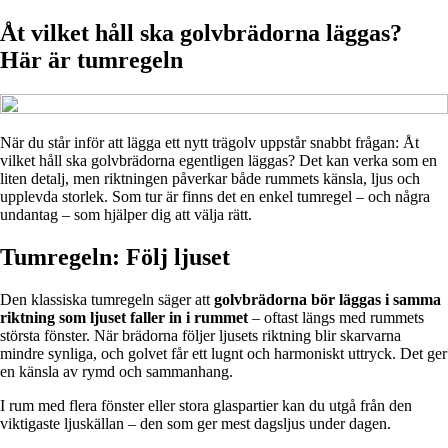
Åt vilket håll ska golvbrädorna läggas?
Här är tumregeln
När du står inför att lägga ett nytt trägolv uppstår snabbt frågan: Åt
vilket håll ska golvbrädorna egentligen läggas? Det kan verka som en
liten detalj, men riktningen påverkar både rummets känsla, ljus och
upplevda storlek. Som tur är finns det en enkel tumregel – och några
undantag – som hjälper dig att välja rätt.
Tumregeln: Följ ljuset
Den klassiska tumregeln säger att
golvbrädorna bör läggas i samma
riktning som ljuset faller in i rummet
– oftast längs med rummets
största fönster. När brädorna följer ljusets riktning blir skarvarna
mindre synliga, och golvet får ett lugnt och harmoniskt uttryck. Det ger
en känsla av rymd och sammanhang.
I rum med flera fönster eller stora glaspartier kan du utgå från den
viktigaste ljuskällan – den som ger mest dagsljus under dagen.