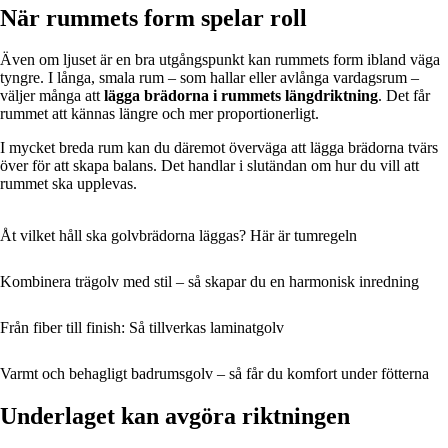
När rummets form spelar roll
Även om ljuset är en bra utgångspunkt kan rummets form ibland väga
tyngre. I långa, smala rum – som hallar eller avlånga vardagsrum –
väljer många att
lägga brädorna i rummets längdriktning
. Det får
rummet att kännas längre och mer proportionerligt.
I mycket breda rum kan du däremot överväga att lägga brädorna tvärs
över för att skapa balans. Det handlar i slutändan om hur du vill att
rummet ska upplevas.
Åt vilket håll ska golvbrädorna läggas? Här är tumregeln
Kombinera trägolv med stil – så skapar du en harmonisk inredning
Från fiber till finish: Så tillverkas laminatgolv
Varmt och behagligt badrumsgolv – så får du komfort under fötterna
Underlaget kan avgöra riktningen